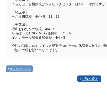
＊ららぽーと横浜校はショピングセンターは4/4・5休館ですが
「埼玉県」
そごう川口校 4/4・5・11・12
「千葉県」
流山おおたかの森校 4/4・5
ららぽーとTOKYO-BAY船橋校 4/4・5
イオンモール船橋新船橋校 4/4・5
今回の新型コロナウイルス感染予防のための休講分は9月まで
ご協力の程お願い申し上げます。
前のページへ
一覧へ戻る