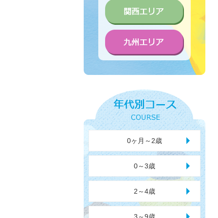
0ヶ月～2歳
0～3歳
2～4歳
3～9歳