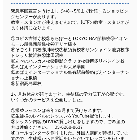
緊急事態宣言をうけまして4/8～5/6まで閉館するショッピン
グセンターがあります。
教室・スタジオが使えませんので、以下の教室・スタジオが
長く休講になります。
①コピス吉祥寺校②ららぽーとTOKYO-BAY船橋校③イオン
モール船橋新船橋校④アリオ橋本
⑤そごう川口校⑥川崎校⑦横須賀校⑧サンシャイン池袋校⑨
トレッサ横浜校⑩津田沼校
⑪あべのハルカス校⑫御影クラッセ校⑬博多リバレイン校
⑭めばえインターナショナル大泉学園
⑮めばえインターナショナル亀有駅前⑯めばえインターナシ
ョナル上板橋
⑰新宿高島屋校
1ヶ月お休みが続きますと、生徒様の学力低下が心配です。
いくつかのサービスを企画しました。
①振替レッスンは来年の3月まで受けられます。
②生徒様のレベルのレッスンをYouTube配信します。
③レッスン内容のDVDの貸し出しをしますので、ご希望の
方は連絡ください。 03-6268-8637
④コールセンターを作りました。外国人講師が待機していま
すので、生徒様からお電話をいただいてレッスンを行いま