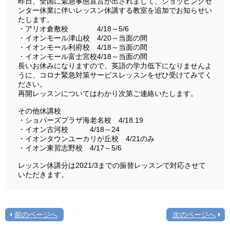
昨日、全国に緊急事態宣言が出されまして、ショッピングセ
ンター休業に伴いレッスン休講する教室を追加でお知らせい
たします。
・アリオ倉敷校 4/18～5/6
・イオンモール津山校 4/20～当面の間
・イオンモール利府校 4/18～当面の間
・イオンモール富士宮校4/18～当面の間
長いお休みになりますので、英語の学力低下になりませんよ
うに、コロナ緊急対策サービスレッスンをぜひ受けてみてく
ださい。
再開レッスンについてはわかり次第ご連絡いたします。
その他休講校
・ショパーズプラザ海老名校 4/18.19
・イオン古河校 4/18～24
・イオンタウンユーカリが丘校 4/21のみ
・イオン東習志野校 4/17～5/6
レッスン休講分は2021/3までの振替レッスンで対応させて
いただきます。
前のページへ
次のページへ