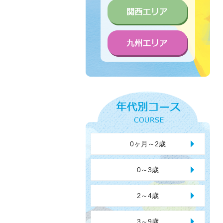
0ヶ月～2歳
0～3歳
2～4歳
3～9歳