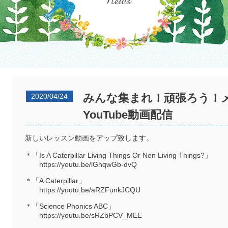
みんな集まれ！頑張ろう！
2020/04/24
YouTube動画配信
新しいレッスン動画をアップ致します。
＊「Is A Caterpillar Living Things Or Non Living Things?」
https://youtu.be/lGhqwGb-dvQ
＊「A Caterpillar」
https://youtu.be/aRZFunkJCQU
＊「Science Phonics ABC」
https://youtu.be/sRZbPCV_MEE