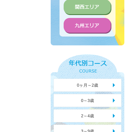
0ヶ月～2歳
0～3歳
2～4歳
3～9歳