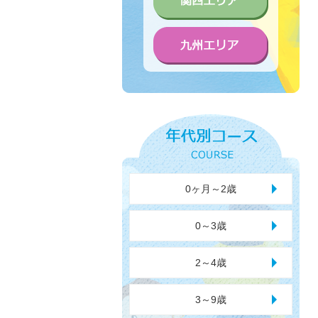
0ヶ月～2歳
0～3歳
2～4歳
3～9歳